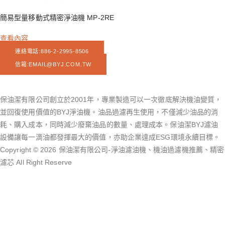
簡易型量移動式精密淨油機 MP-2RE
查看內容
連絡電話:886-2-2995-8506
信箱:
EMAIL@BYJ.COM.TW
保油潔有限公司創立於2001年，專業製造可以一次徹底解決機油變質，
並回復使用價值的BYJ淨油機。油品過濾再生使用，不僅減少油品的消
耗、購入成本，同時減少廢棄油品的數量、處理成本。保油潔BYJ濾油
設備讓每一滴油都發揮最大的價值，亦助企業達成ESG環境永續目標。
Copyright © 2026 保油潔有限公司-淨油濾油機、機油過濾機推薦、精密
濾芯 All Right Reserve